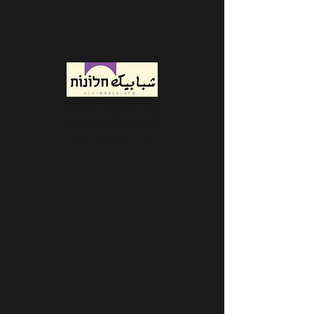
To know, to grow, to act
كي نعرف، ننمو وننشط
לדעת, לצמוח, לפעול