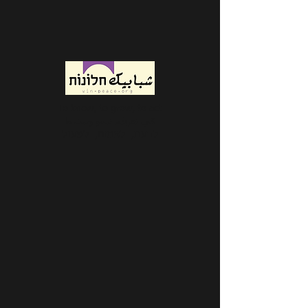
To know, to grow, to act
كي نعرف، ننمو وننشط
לדעת, לצמוח, לפעול